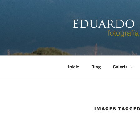
Saltar
al
contenido
EDUARDO 
Página personal del fotógrafo
Inicio
Blog
Galeria
IMAGES TAGGED