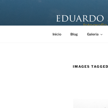
Saltar
al
contenido
EDUARDO 
Página personal del fotógrafo
Inicio
Blog
Galeria
IMAGES TAGGED