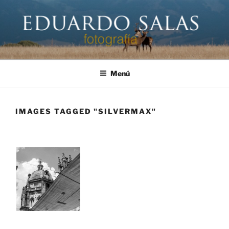
Saltar
al
contenido
EDUARDO SALAS FOTÓGRAFO
Página personal del fotógrafo Eduardo Salas
Menú
IMAGES TAGGED "SILVERMAX"