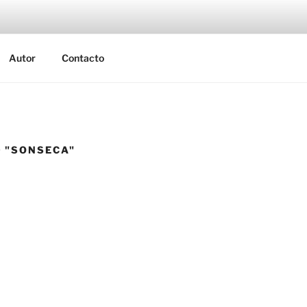
SALAS FOTÓGRAFO
 Eduardo Salas
Autor
Contacto
 "SONSECA"