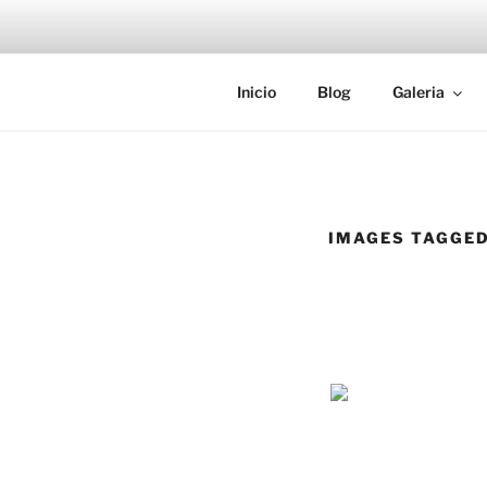
Saltar
al
contenido
EDUARDO 
Página personal del fotógrafo
Inicio
Blog
Galeria
IMAGES TAGGED