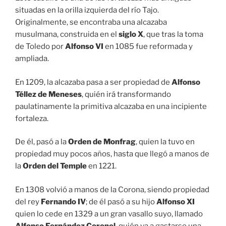
situadas en la orilla izquierda del río Tajo.
Originalmente, se encontraba una alcazaba
musulmana, construida en el
siglo X
, que tras la toma
de Toledo por
Alfonso VI
en 1085 fue reformada y
ampliada.
En 1209, la alcazaba pasa a ser propiedad de
Alfonso
Téllez de Meneses
, quién irá transformando
paulatinamente la primitiva alcazaba en una incipiente
fortaleza.
De él, pasó a la
Orden de Monfrag
, quien la tuvo en
propiedad muy pocos años, hasta que llegó a manos de
la
Orden del Temple
en 1221.
En 1308 volvió a manos de la Corona, siendo propiedad
del rey
Fernando IV
; de él pasó a su hijo
Alfonso XI
quien lo cede en 1329 a un gran vasallo suyo, llamado
Alfonso Fernández Coronel
, quién va a gastarse una