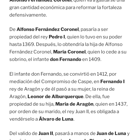
gran cantidad económica para reformar la fortaleza
defensivamente.
De
Alfonso Fernández Coronel
, pasaría a ser
propiedad del rey
Pedro I
, quien lo tuvo en su poder
hasta 1369. Después, lo obtendría la hija de Alfonso
Fernández Coronel,
María Coronel
, quien lo cede a su
sobrino, el infante
don Fernando
en 1409.
El infante don Fernando, se convirtió en 1412, por
mediación del Compromiso de Caspe, en
Fernando I
rey de Aragón y de él pasó a su mujer, la reina de
Aragón,
Leonor de Alburquerque
. De ella, fue
propiedad de su hija,
María de Aragón
, quien en 1437,
por orden de su marido, el rey Juan II, es obligada a
vendérselo a
Álvaro de Luna
.
Del valido de
Juan II
, pasará a manos de
Juan de Luna
y