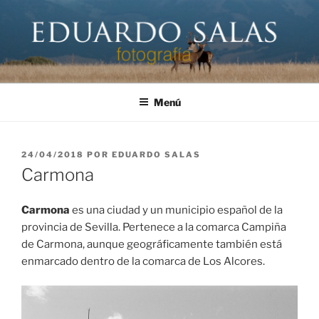
Saltar
al
contenido
EDUARDO SALAS FOTÓGRAFO
Página personal del fotógrafo Eduardo Salas
Menú
PUBLICADO
24/04/2018
POR
EDUARDO SALAS
EL
Carmona
Carmona
es una ciudad y un municipio español de la
provincia de Sevilla. Pertenece a la comarca Campiña
de Carmona,
aunque geográficamente también está
enmarcado dentro de la comarca de Los Alcores.