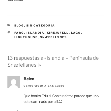
CATEGORÍAS
BLOG
,
SIN CATEGORÍA
ETIQUETAS
FARO
,
ISLANDIA
,
KIRKJUFELL
,
LAGO
,
LIGHTHOUSE
,
SNÆFELLSNES
13 respuestas a «Islandia – Península de
Snæfellsnes I»
Belen
08/09/2019 A LAS 13:49
Que bonito Edu si .Con tus fotos parece que uno
este caminado por allí.😊