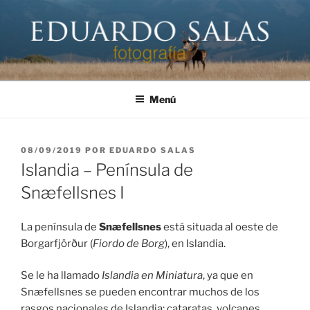
Saltar
al
contenido
EDUARDO SALAS FOTÓGRAFO
Página personal del fotógrafo Eduardo Salas
Menú
PUBLICADO
08/09/2019
POR
EDUARDO SALAS
EL
Islandia – Península de
Snæfellsnes I
La península de
Snæfellsnes
está situada al oeste de
Borgarfjörður (
Fiordo de Borg
), en Islandia.
Se le ha llamado
Islandia en Miniatura
, ya que en
Snæfellsnes se pueden encontrar muchos de los
rasgos nacionales de Islandia: cataratas, volcanes,