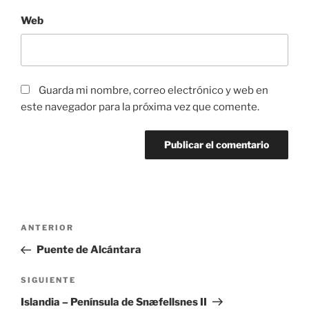
Web
Guarda mi nombre, correo electrónico y web en
este navegador para la próxima vez que comente.
Navegación
Entrada
ANTERIOR
de
anterior:
Puente de Alcántara
entradas
Siguiente
SIGUIENTE
entrada
Islandia – Península de Snæfellsnes II