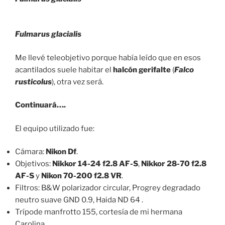
Fulmarus glacialis
Me llevé teleobjetivo porque había leído que en esos
acantilados suele habitar el
halcón gerifalte
(
Falco
rusticolus
), otra vez será.
Continuará….
El equipo utilizado fue:
Cámara:
Nikon Df
.
Objetivos:
Nikkor 14-24 f2.8 AF-S
,
Nikkor 28-70 f2.8
AF-S
y
Nikon 70-200 f2.8 VR
.
Filtros: B&W polarizador circular, Progrey degradado
neutro suave GND 0.9, Haida ND 64 .
Trípode manfrotto 155, cortesía de mi hermana
Carolina.