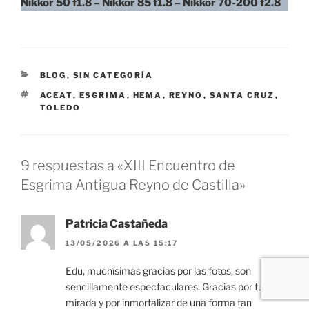
Nikkor 50 f1.8 – Nikkor 85 f1.8 – Nikkor 70-200 f2.8
CATEGORÍAS
BLOG
,
SIN CATEGORÍA
ETIQUETAS
ACEAT
,
ESGRIMA
,
HEMA
,
REYNO
,
SANTA CRUZ
,
TOLEDO
9 respuestas a «XIII Encuentro de
Esgrima Antigua Reyno de Castilla»
Patricia Castañeda
13/05/2026 A LAS 15:17
Edu, muchísimas gracias por las fotos, son
sencillamente espectaculares. Gracias por tu
mirada y por inmortalizar de una forma tan