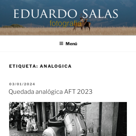
Saltar
al
contenido
EDUARDO SALAS FOTÓGRAFO
Página personal del fotógrafo Eduardo Salas
Menú
ETIQUETA:
ANALOGICA
PUBLICADO
03/01/2024
EL
Quedada analógica AFT 2023