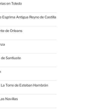
ias en Toledo
e Esgrima Antigua Reyno de Castilla
nte de Orleans
enza
a de Santiuste
n
e La Torre de Esteban Hambrán
Las Navillas