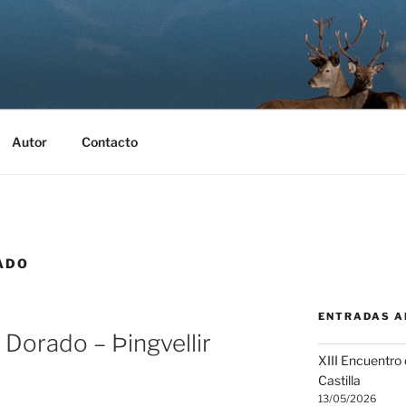
SALAS FOTÓGRAFO
 Eduardo Salas
Autor
Contacto
ADO
ENTRADAS A
o Dorado – Þingvellir
XIII Encuentro
Castilla
13/05/2026