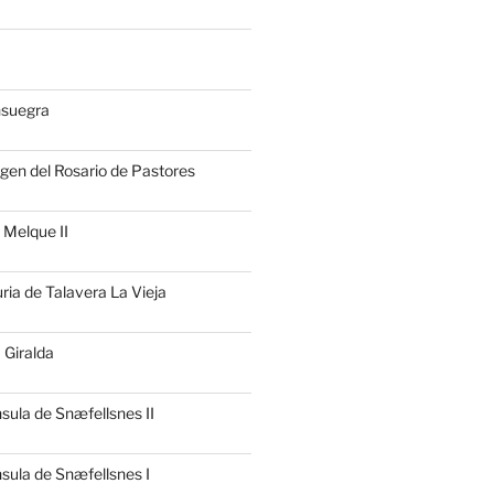
nsuegra
rgen del Rosario de Pastores
 Melque II
uria de Talavera La Vieja
 Giralda
nsula de Snæfellsnes II
nsula de Snæfellsnes I