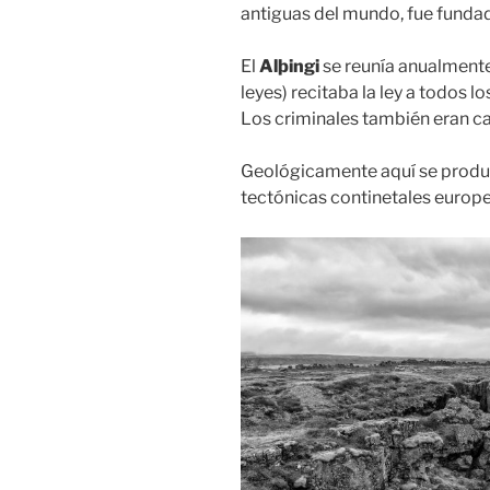
antiguas del mundo, fue fundad
El
Alþingi
se reunía anualment
leyes) recitaba la ley a todos l
Los criminales también eran c
Geológicamente aquí se produc
tectónicas continetales europ