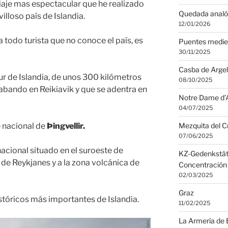
iaje mas espectacular que he realizado
Quedada analó
illoso país de Islandia.
12/01/2026
 todo turista que no conoce el país, es
Puentes medie
30/11/2025
Casba de Argel
ur de Islandia, de unos 300 kilómetros
08/10/2025
bando en Reikiavik y que se adentra en
Notre Dame d’A
04/07/2025
e nacional de
Þingvellir.
Mezquita del C
07/06/2025
nacional situado en el suroeste de
KZ-Gedenkstät
a de Reykjanes y a la zona volcánica de
Concentración
02/03/2025
Graz
históricos más importantes de Islandia.
11/02/2025
La Armería de 