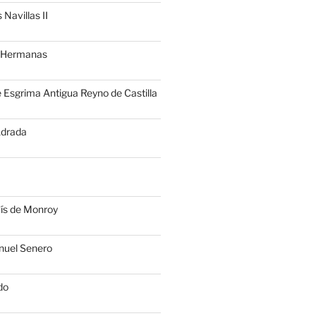
 Navillas II
s Hermanas
 Esgrima Antigua Reyno de Castilla
Adrada
vís de Monroy
uel Senero
do