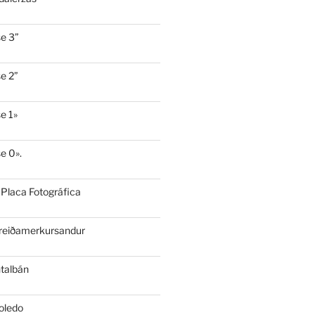
e 3”
e 2”
e 1»
e 0».
 Placa Fotográfica
Breiðamerkursandur
ntalbán
oledo