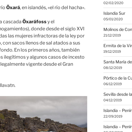
02/02/2020
río
Öxará
, en islandés, «el río del hacha».
Islandia Sur
05/01/2020
la cascada
Öxaráfoss
y el
hogamientos), donde desde el siglo XVI
Molinos de Co
das las mujeres infractoras de la ley por
21/12/2019
io, con sacos llenos de sal atados a sus
Ermita de la Vi
 fondo. En los primeros años, también
19/12/2019
s ilegítimos y algunos casos de incesto
Santa María de
o legalmente vigente desde el Gran
08/12/2019
Pórtico de la C
06/12/2019
lavatn.
Sevilla desde la
04/12/2019
Islandia – Pení
22/09/2019
Islandia – Pení