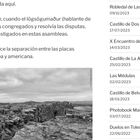
a aquí.
Robledal de Las
09/11/2023
e, cuando el lögsögumaður (hablante de
Castillo de Do
os congregados y resolvía las disputas.
17/07/2023
astigados en estas asambleas.
X Encuentro de
14/03/2023
e la separación entre las placas
ea y americana.
Castillo de La 
25/02/2023
Las Médulas
02/02/2023
Castillo de Bel
18/01/2023
Photobook Man
03/07/2022
Duelos en Tole
22/06/2022