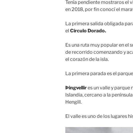
Tenía pendiente mostraros el v
en 2018, por fin conocí el marav
La primera salida obligada para
el
Círculo Dorado.
Es una ruta muy popular en el s
de recorrido comenzando y aca
el corazón de la isla.
La primera parada es el parqu
Þingvellir
es un valle y parque 
Islandia, cercano a la penínsul
Hengill.
El valle es uno de los lugares 