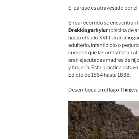
El parque es atravesado por el 
En su recorrido se encuentran 
Drekkingarhylur
(piscina de a
hasta el siglo XVIII, eran ahoga
adulterio, infanticidio o perjur
cuerpos que las arrastraban al
eran ejecutadas madres de hijo
y brujería. Esta práctica estuv
Edicto de 1564 hasta 1838.
Desemboca en el lago Thingval