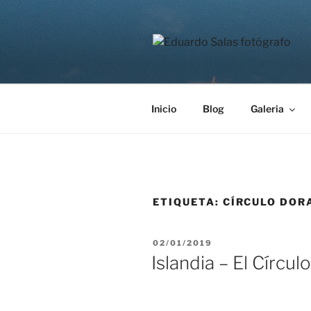
Saltar
al
contenido
EDUARDO 
Página personal del fotógrafo
Inicio
Blog
Galeria
ETIQUETA:
CÍRCULO DOR
PUBLICADO
02/01/2019
EL
Islandia – El Círcul