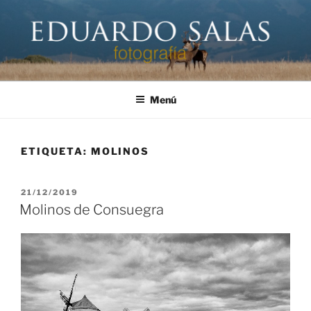
Saltar
al
contenido
EDUARDO SALAS FOTÓGRAFO
Página personal del fotógrafo Eduardo Salas
Menú
ETIQUETA:
MOLINOS
PUBLICADO
21/12/2019
EL
Molinos de Consuegra