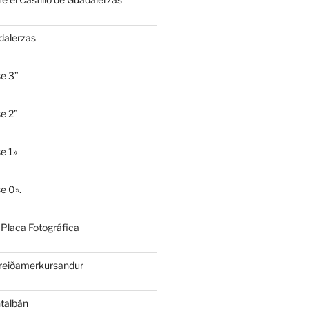
dalerzas
e 3”
e 2”
e 1»
e 0».
 Placa Fotográfica
Breiðamerkursandur
ntalbán