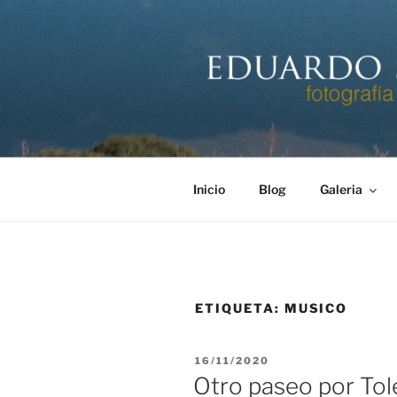
Saltar
al
contenido
EDUARDO 
Página personal del fotógrafo
Inicio
Blog
Galeria
ETIQUETA:
MUSICO
PUBLICADO
16/11/2020
EL
Otro paseo por To