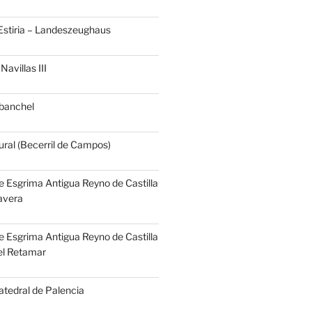
Estiria – Landeszeughaus
Navillas III
banchel
ural (Becerril de Campos)
e Esgrima Antigua Reyno de Castilla
Tavera
e Esgrima Antigua Reyno de Castilla
el Retamar
atedral de Palencia