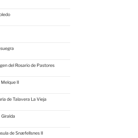
oledo
nsuegra
rgen del Rosario de Pastores
 Melque II
uria de Talavera La Vieja
 Giralda
nsula de Snæfellsnes II