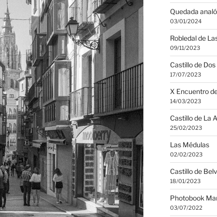
Quedada analó
03/01/2024
Robledal de Las
09/11/2023
Castillo de Do
17/07/2023
X Encuentro de
14/03/2023
Castillo de La 
25/02/2023
Las Médulas
02/02/2023
Castillo de Bel
18/01/2023
Photobook Man
03/07/2022