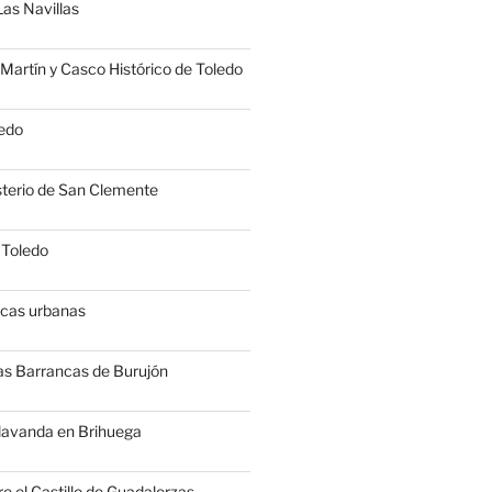
Las Navillas
Martín y Casco Histórico de Toledo
edo
terio de San Clemente
 Toledo
icas urbanas
as Barrancas de Burujón
 lavanda en Brihuega
e el Castillo de Guadalerzas