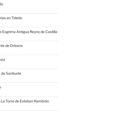
do
ias en Toledo
e Esgrima Antigua Reyno de Castilla
nte de Orleans
enza
a de Santiuste
n
e La Torre de Esteban Hambrán