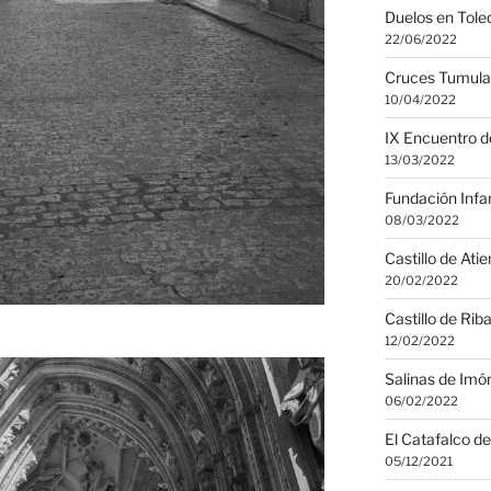
Duelos en Tole
22/06/2022
Cruces Tumular
10/04/2022
IX Encuentro d
13/03/2022
Fundación Infa
08/03/2022
Castillo de Ati
20/02/2022
Castillo de Rib
12/02/2022
Salinas de Imó
06/02/2022
El Catafalco d
05/12/2021