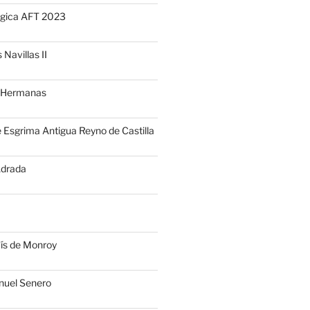
gica AFT 2023
 Navillas II
s Hermanas
 Esgrima Antigua Reyno de Castilla
Adrada
vís de Monroy
uel Senero