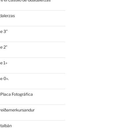
dalerzas
e 3”
e 2”
e 1»
e 0».
 Placa Fotográfica
Breiðamerkursandur
ntalbán