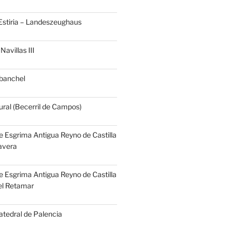
Estiria – Landeszeughaus
Navillas III
banchel
ural (Becerril de Campos)
e Esgrima Antigua Reyno de Castilla
Tavera
e Esgrima Antigua Reyno de Castilla
el Retamar
atedral de Palencia