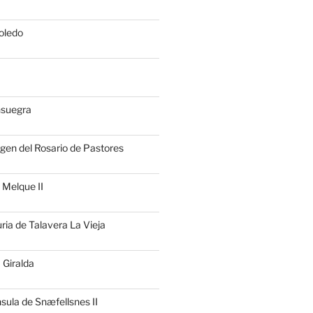
oledo
nsuegra
rgen del Rosario de Pastores
 Melque II
uria de Talavera La Vieja
 Giralda
nsula de Snæfellsnes II