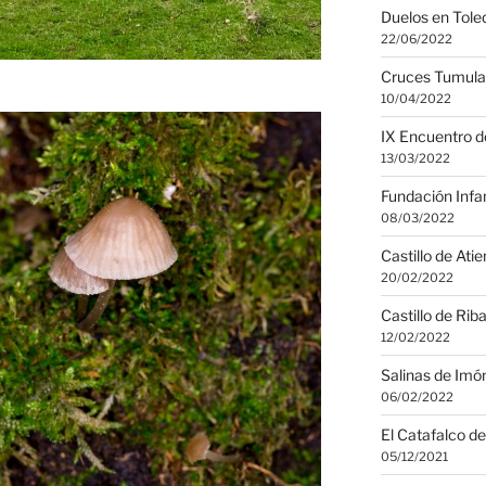
Duelos en Tole
22/06/2022
Cruces Tumular
10/04/2022
IX Encuentro d
13/03/2022
Fundación Infa
08/03/2022
Castillo de Ati
20/02/2022
Castillo de Rib
12/02/2022
Salinas de Imó
06/02/2022
El Catafalco d
05/12/2021