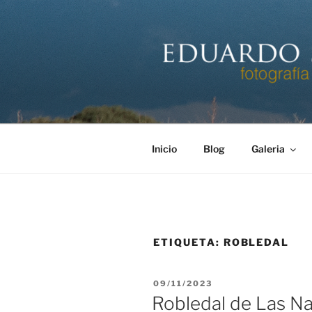
Saltar
al
contenido
EDUARDO 
Página personal del fotógrafo
Inicio
Blog
Galeria
ETIQUETA:
ROBLEDAL
PUBLICADO
09/11/2023
EL
Robledal de Las Nav