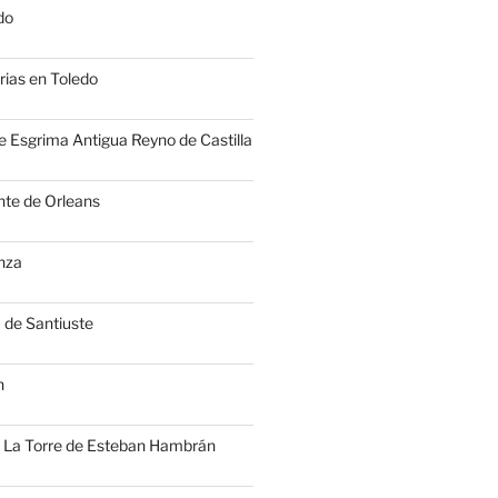
do
ias en Toledo
e Esgrima Antigua Reyno de Castilla
nte de Orleans
enza
a de Santiuste
n
e La Torre de Esteban Hambrán