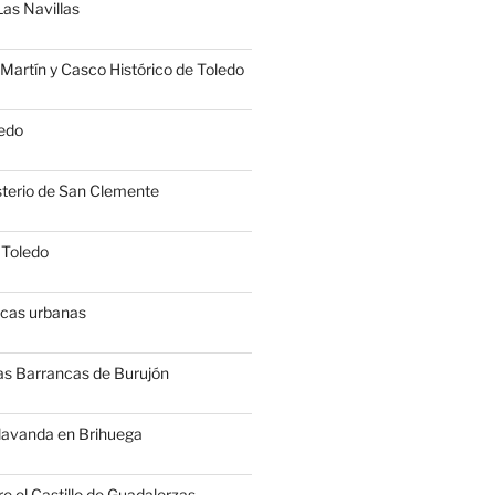
Las Navillas
Martín y Casco Histórico de Toledo
edo
terio de San Clemente
 Toledo
icas urbanas
as Barrancas de Burujón
 lavanda en Brihuega
e el Castillo de Guadalerzas