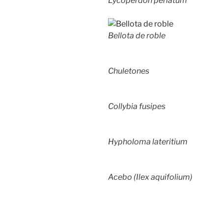
Lycoperdon perlatum
Bellota de roble
Chuletones
Collybia fusipes
Hypholoma lateritium
Acebo (Ilex aquifolium)