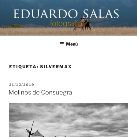
Saltar
al
contenido
EDUARDO SALAS FOTÓGRAFO
Página personal del fotógrafo Eduardo Salas
Menú
ETIQUETA:
SILVERMAX
PUBLICADO
21/12/2019
EL
Molinos de Consuegra