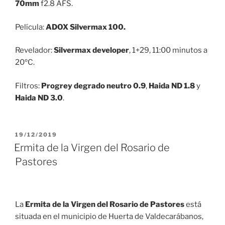
70mm
f2.8 AFS.
Película:
ADOX Silvermax 100.
Revelador:
Silvermax developer
, 1+29, 11:00 minutos a
20ºC.
Filtros:
Progrey degrado neutro 0.9
,
Haida ND 1.8
y
Haida ND 3.0
.
PUBLICADO
19/12/2019
EL
Ermita de la Virgen del Rosario de
Pastores
La
Ermita de la Virgen del Rosario de Pastores
está
situada en el municipio de Huerta de Valdecarábanos,