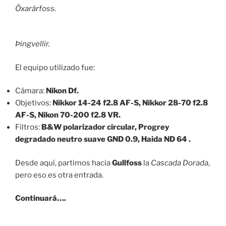
Öxarárfoss.
Þingvellir.
El equipo utilizado fue:
Cámara:
Nikon Df.
Objetivos:
Nikkor 14-24 f2.8 AF-S, Nikkor 28-70 f2.8
AF-S, Nikon 70-200 f2.8 VR.
Filtros:
B&W polarizador circular, Progrey
degradado neutro suave GND 0.9, Haida ND 64 .
Desde aquí, partimos hacia
Gullfoss
la
Cascada Dorada
,
pero eso es otra entrada.
Continuará….