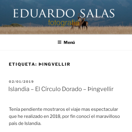
Saltar
al
contenido
EDUARDO SALAS FOTÓGRAFO
Página personal del fotógrafo Eduardo Salas
Menú
ETIQUETA:
ÞINGVELLIR
PUBLICADO
02/01/2019
EL
Islandia – El Círculo Dorado – Þingvellir
Tenía pendiente mostraros el viaje mas espectacular
que he realizado en 2018, por fin conocí el maravilloso
país de Islandia.